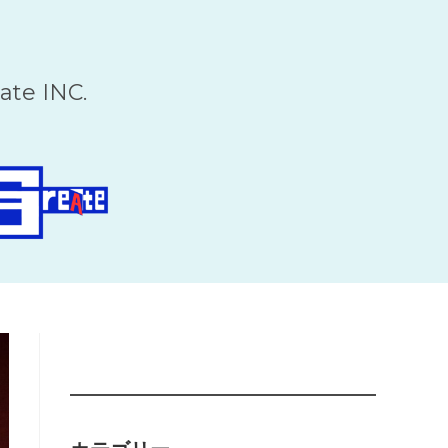
。
ate INC.